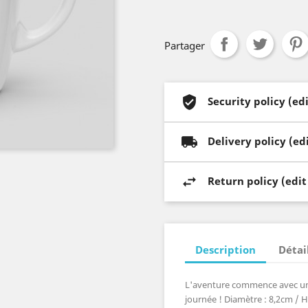
Partager
Security policy (e
Delivery policy (e
Return policy (edi
Description
Détai
L'aventure commence avec une 
journée ! Diamètre : 8,2cm / H